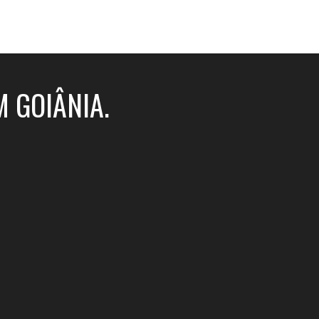
idades
portfolio
realizadores
contato
 GOIÂNIA.